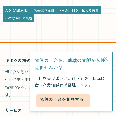
AIO（AI最適化）
Web発信設計
ローカルSEO
伝わる言葉
小さな会社の集客
×
発信の土台を、地域の文脈から整
キボウの株式会社
えませんか？
伝えたい想いを、伝わるかたちへ。
「何を書けばいいか迷う」を、状況に
中小企業・小規模事業者のために、マーケティング・広報・
合った発信設計で整理します。
情報発信を、整理・制作・改善まで一貫して支援していま
す。
発信の土台を相談する
サービス