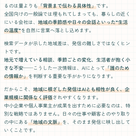
るのは量よりも
「背景まで伝わる具体性」
です。
全国向けの一般論では埋もれてしまっても、暮らしの近く
にいる会社は、
地域の季節感や日々の会話といった“生活
の温度”
を自然に言葉へ落とし込めます。
検索データが示した地域差は、発信の難しさではなくヒン
トです。
地元で増えている相談、季節ごとの変化、生活者が抱く小
さな不安
──こうした一次情報は、AIにとって
「誰のため
の情報か」
を判断する重要な手がかりになります。
だからこそ、
地域に根ざした発信はAIとも相性が良く、企
業規模に関係なく評価
されやすくなります。
中小企業や個人事業主が成果を出すために必要なのは、特
別な戦略ではありません。日々の仕事や顧客とのやり取り
の中にある
「地域の文脈」
を、そのまま発信に映し出して
いくことです。