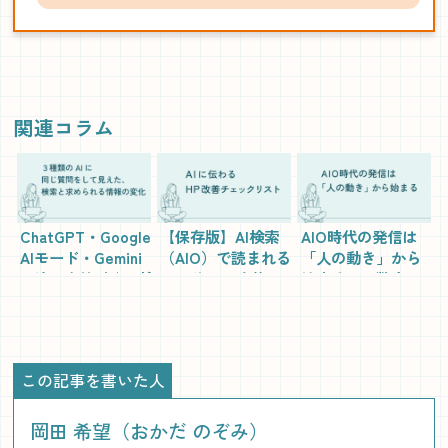
関連コラム
ChatGPT・Google
【保存版】AI検索
AIO時代の発信は
AIモード・Gemini
（AIO）で読まれる
「人の動き」から
の違いを比較｜AI検
Webサイト改善チ
始まる──数字で
索時代の使い分け
ェックリスト｜構
は見えない意図を
方
造・文章・技術の
構造に変える方法
実務20項目
この記事を書いた人
岡田 希望（おかだ のぞみ）